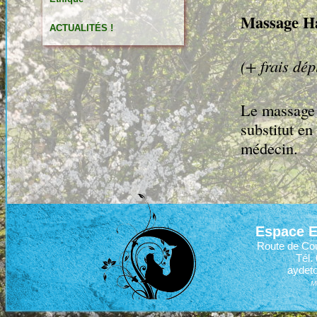
Massage Ha
ACTUALITÉS !
(+ frais dép
Le massage 
substitut en
médecin.
Espace E
Route de C
Tél.
aydet
M