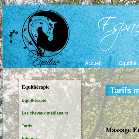
Accueil
Equithér
Equithérapie
Tarifs 
Equithérapie
Les chevaux médiateurs
Tarifs
Massage E
Éthique